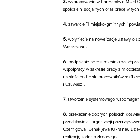
3.
wypracowanie w Partnerstwie MUFLON
spółdzielni socjalnych oraz pracę w tyc
4.
zawarcie 11 miejsko-gminnych i powia
5.
wpłynięcie na nowelizację ustawy o s
Wałbrzychu,
6.
podpisanie porozumienia o współpracy 
współpracy w zakresie pracy z młodzież
na staże do Polski pracowników służb so
i Czuwaszii,
7.
stworzenie systemowego wspomagania k
8.
przekazanie dobrych polskich doświad
przedstawicieli organizacji pozarządowy
Czernigowa i Jenakijewa (Ukraina). Dzię
realizację zadania zleconego,