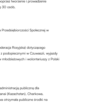
przez tworzenie i prowadzenie
cę 30 osób,
 Przedsiębiorczości Społecznej w
ederacja Rosyjska) dotyczącego
j z podopiecznymi w Czuwaszii, wyjazdy
w młodzieżowych i wolontariuszy z Polski
dministracją publiczną dla
stanai (Kazachstan), Charkowa,
wa otrzymała publiczne środki na